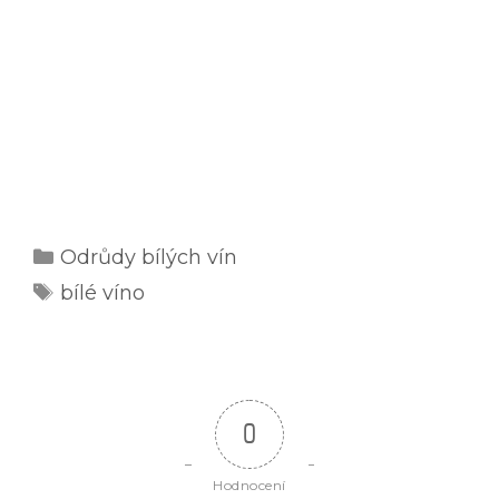
Rubriky
Odrůdy bílých vín
Štítky
bílé víno
0
Hodnocení