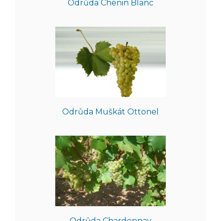
Odrůda Chenin Blanc
Odrůda Muškát Ottonel
Odrůda Chardonnay