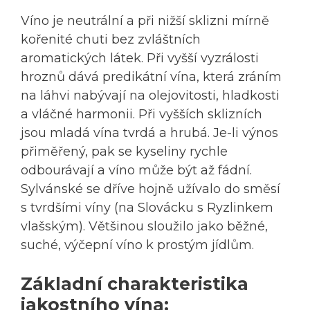
Víno je neutrální a při nižší sklizni mírně
kořenité chuti bez zvláštních
aromatických látek. Při vyšší vyzrálosti
hroznů dává predikátní vína, která zráním
na láhvi nabývají na olejovitosti, hladkosti
a vláčné harmonii. Při vyšších sklizních
jsou mladá vína tvrdá a hrubá. Je-li výnos
přiměřený, pak se kyseliny rychle
odbourávají a víno může být až fádní.
Sylvánské se dříve hojně užívalo do směsí
s tvrdšími víny (na Slovácku s Ryzlinkem
vlašským). Většinou sloužilo jako běžné,
suché, výčepní víno k prostým jídlům.
Základní charakteristika
jakostního vína: