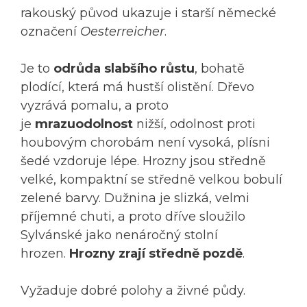
rakouský původ ukazuje i starší německé
označení
Oesterreicher
.
Je to
odrůda slabšího růstu
, bohatě
plodící, která má hustší olistění. Dřevo
vyzrává pomalu, a proto
je
mrazuodolnost
nižší, odolnost proti
houbovým chorobám není vysoká, plísni
šedé vzdoruje lépe. Hrozny jsou středně
velké, kompaktní se středně velkou bobulí
zelené barvy. Dužnina je slizká, velmi
příjemné chuti, a proto dříve sloužilo
Sylvánské jako nenáročný stolní
hrozen.
Hrozny zrají středně pozdě
.
Vyžaduje dobré polohy a živné půdy.