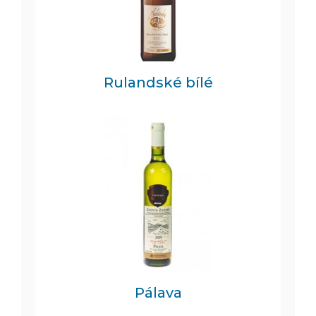
Rulandské bílé
Pálava