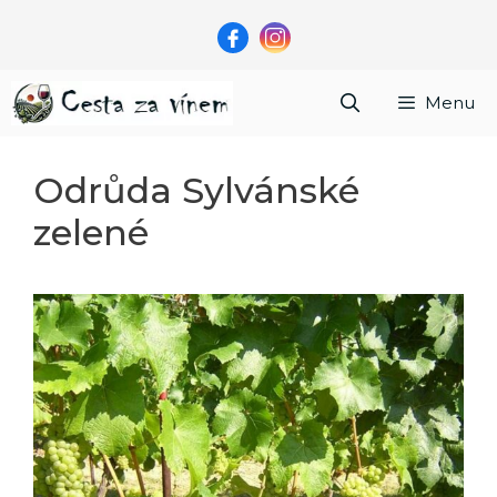
Přeskočit
na
obsah
Menu
Odrůda Sylvánské
zelené