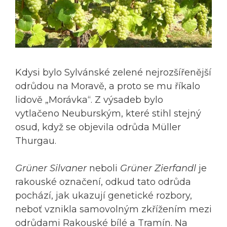
Kdysi bylo Sylvánské zelené nejrozšířenější
odrůdou na Moravě, a proto se mu říkalo
lidově „Morávka“. Z výsadeb bylo
vytlačeno Neuburským, které stihl stejný
osud, když se objevila odrůda Müller
Thurgau.
Grüner Silvaner
neboli
Grüner Zierfandl
je
rakouské označení, odkud tato odrůda
pochází, jak ukazují genetické rozbory,
neboť vznikla samovolným zkřížením mezi
odrůdami Rakouské bílé a Tramín. Na