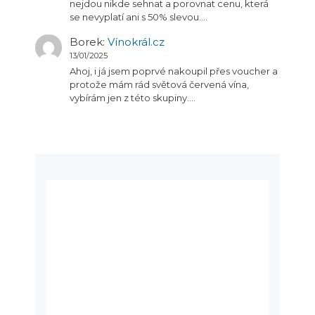
nejdou nikde sehnat a porovnat cenu, která
se nevyplatí ani s 50% slevou.…
Borek
:
Vínokrál.cz
13/01/2025
Ahoj, i já jsem poprvé nakoupil přes voucher a
protože mám rád světová červená vína,
vybírám jen z této skupiny.…