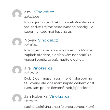
emil
:
Vínokrál.cz
20/03/2026
Koupil jsem v jejich akci balicek Primitivo ale
vse sladke zrejme nedokvasene brecky. I v
supermarketu maji lepsi za tu…
Novák
:
Vínokrál.cz
22/08/2025
Pozor, jedná se o podvodný eshop. Musíte
zaplatit předem, ale víno vám nedoručí. O
vrácení peněz se pak musíte dlouho…
Jíra
:
Vínokrál.cz
27/02/2025
Dobrý den, nejsem sommeliér, alespoň ne
titulovaný, ale vína mám napito celkem dost.
Beru tam pouze červené, neb jej poslední…
Jan Kubelka
:
Vínokrál.cz
13/02/2025
Laciná stolní vína s nastřelenou cenou, které