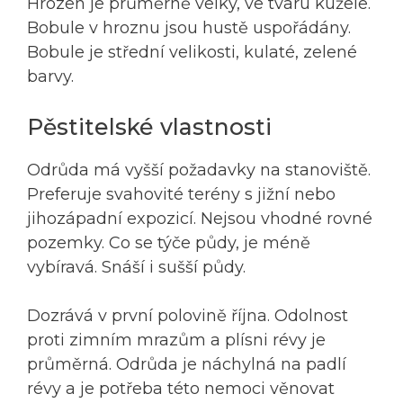
Hrozen je průměrně velký, ve tvaru kužele.
Bobule v hroznu jsou hustě uspořádány.
Bobule je střední velikosti, kulaté, zelené
barvy.
Pěstitelské vlastnosti
Odrůda má vyšší požadavky na stanoviště.
Preferuje svahovité terény s jižní nebo
jihozápadní expozicí. Nejsou vhodné rovné
pozemky. Co se týče půdy, je méně
vybíravá. Snáší i sušší půdy.
Dozrává v první polovině října. Odolnost
proti zimním mrazům a plísni révy je
průměrná. Odrůda je náchylná na padlí
révy a je potřeba této nemoci věnovat