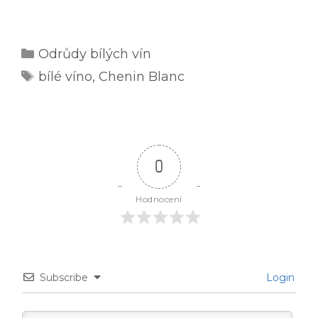
Rubriky
Odrůdy bílých vín
Štítky
bílé víno
,
Chenin Blanc
0
Hodnocení
Subscribe
Login