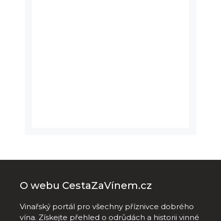
O webu CestaZaVínem.cz
Vinařský portál pro všechny příznivce dobrého
vína. Získejte přehled o odrůdách a historii vinné