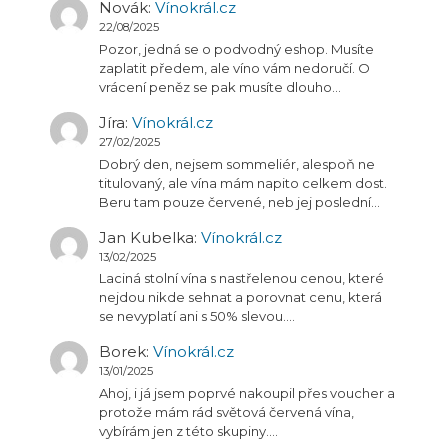
Novák
:
Vínokrál.cz
22/08/2025
Pozor, jedná se o podvodný eshop. Musíte
zaplatit předem, ale víno vám nedoručí. O
vrácení peněz se pak musíte dlouho…
Jíra
:
Vínokrál.cz
27/02/2025
Dobrý den, nejsem sommeliér, alespoň ne
titulovaný, ale vína mám napito celkem dost.
Beru tam pouze červené, neb jej poslední…
Jan Kubelka
:
Vínokrál.cz
13/02/2025
Laciná stolní vína s nastřelenou cenou, které
nejdou nikde sehnat a porovnat cenu, která
se nevyplatí ani s 50% slevou.…
Borek
:
Vínokrál.cz
13/01/2025
Ahoj, i já jsem poprvé nakoupil přes voucher a
protože mám rád světová červená vína,
vybírám jen z této skupiny.…