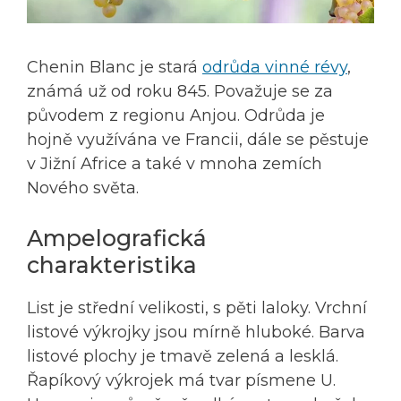
Chenin Blanc je stará
odrůda vinné révy
,
známá už od roku 845. Považuje se za
původem z regionu Anjou. Odrůda je
hojně využívána ve Francii, dále se pěstuje
v Jižní Africe a také v mnoha zemích
Nového světa.
Ampelografická
charakteristika
List je střední velikosti, s pěti laloky. Vrchní
listové výkrojky jsou mírně hluboké. Barva
listové plochy je tmavě zelená a lesklá.
Řapíkový výkrojek má tvar písmene U.