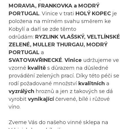
MORAVIA, FRANKOVKA a MODRÝ
PORTUGAL
. Vinice v trati
HOLÝ KOPEC
je
položena na mírném svahu směrem ke
Kobylí a daří se zde těmto
odrůdám:
RYZLINK VLAŠSKÝ, VELTLÍNSKÉ
ZELENÉ, MULLER THURGAU, MODRÝ
PORTUGAL
a
SVATOVAVŘINECKÉ
.
Vinice
udržujeme ve
vzorné
kvalitě
s důrazem na důsledné
provádění zelených prací. Díky této péči se
rodí požadované množství
kvalitních
a
vyzrálých
hroznů a jen z takových se dá
vyrobit
vynikající
červené, bílé i růžové
víno.
Zveme Vás do našeho vinné sklepa na