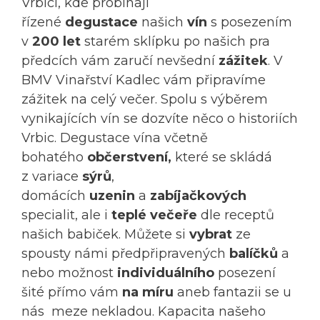
Vrbici, kde probíhají
řízené
degustace
našich
vín
s posezením
v
200 let
starém sklípku po našich pra
předcích vám zaručí nevšední
zážitek
. V
BMV Vinařství Kadlec vám připravíme
zážitek na celý večer. Spolu s výběrem
vynikajících vín se dozvíte něco o historiích
Vrbic. Degustace vína včetně
bohatého
občerstvení,
které se skládá
z variace
sýrů
,
domácích
uzenin
a
zabíjačkových
specialit, ale i
teplé večeře
dle receptů
našich babiček. Můžete si
vybrat
ze
spousty námi předpřipravených
balíčků
a
nebo možnost
individuálního
posezení
šité přímo vám
na míru
aneb fantazii se u
nás meze nekladou. Kapacita našeho