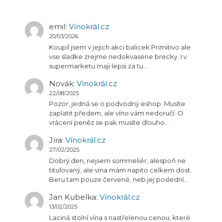
emil
:
Vínokrál.cz
20/03/2026
Koupil jsem v jejich akci balicek Primitivo ale
vse sladke zrejme nedokvasene brecky. I v
supermarketu maji lepsi za tu…
Novák
:
Vínokrál.cz
22/08/2025
Pozor, jedná se o podvodný eshop. Musíte
zaplatit předem, ale víno vám nedoručí. O
vrácení peněz se pak musíte dlouho…
Jíra
:
Vínokrál.cz
27/02/2025
Dobrý den, nejsem sommeliér, alespoň ne
titulovaný, ale vína mám napito celkem dost.
Beru tam pouze červené, neb jej poslední…
Jan Kubelka
:
Vínokrál.cz
13/02/2025
Laciná stolní vína s nastřelenou cenou, které