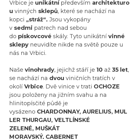
Vrbice je
unikátní
především
architekturo
u
vinných
sklepů
, které se nachází na
kopci
„stráž“.
Jsou vykopány
v
sedmi
patrech nad sebou
do
pískovcové
skály. Tyto unikátní
vinné
sklepy
neuvidíte nikde na světě pouze u
nás na Vrbici.
Naše
vinohrady
, jejichž stáří je
10
až
35 let
,
se nachází na
dvou
viničních tratích v
okolí
Vrbice
. Dvě vinice v trati
OCHOZE
jsou položeny na jižním svahu a na
hlinitopísčité půdě je
vysázeno
CHARDONNAY, AURELIUS, MUL
LER THURGAU, VELTLÍNSKÉ
ZELENÉ, MUŠKÁT
MORAVSKÝ, CABERNET