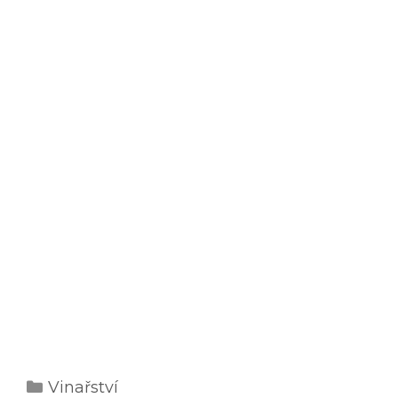
Rubriky
Vinařství