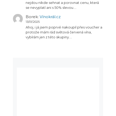
nejdou nikde sehnat a porovnat cenu, která
se nevyplatí ani s 50% slevou.…
Borek
:
Vínokrál.cz
13/01/2025
Ahoj, i já jsem poprvé nakoupil přes voucher a
protože mám rád světová červená vína,
vybírám jen z této skupiny.…