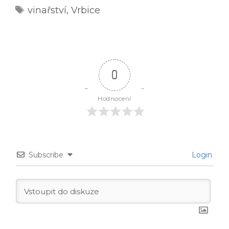
Štítky
vinařství
,
Vrbice
0
Hodnocení
Subscribe
Login