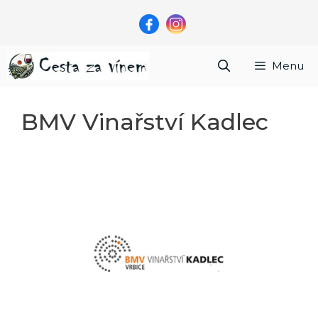
Přeskočit
na
obsah
Menu
BMV Vinařství Kadlec