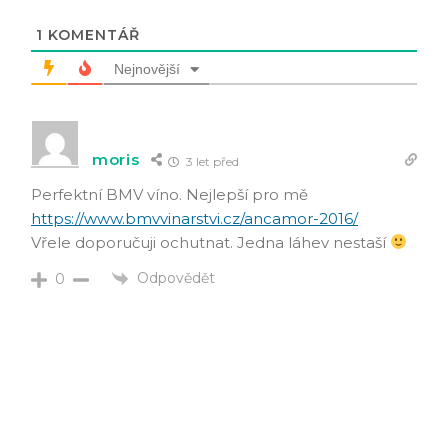
1
KOMENTÁŘ
Nejnovější
moris
3 let před
Perfektní BMV víno. Nejlepší pro mě
https://www.bmvvinarstvi.cz/ancamor-2016/
Vřele doporučuji ochutnat. Jedna láhev nestaší
Odpovědět
0