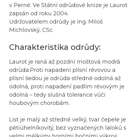
v Perné. Ve Státní odrůdové knize je Laurot
zapsán od roku 2004.
Udržovatelem odrůdy je Ing. Miloš
Michlovský, CSc.
Charakteristika odrůdy:
Laurot je raná až pozdní moštová modrá
odrůda.Proti napadení plísní révovou a
plísní šedou je odrůda středně odolná až
odolná, proti napadení padlím révovým je
odolná – tedy slušná tolerance vůči
houbovým chorobám.
List je malý až středně velký, tvar čepele je
pětiúhelníkovitý, bez vyznačených laloků s
velmi mělkými horními bočními výkroji.