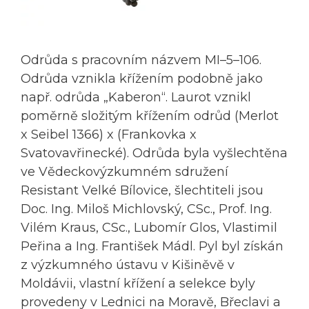
Odrůda s pracovním názvem MI–5–106.
Odrůda vznikla křížením podobně jako
např. odrůda „Kaberon“. Laurot vznikl
poměrně složitým křížením odrůd (Merlot
x Seibel 1366) x (Frankovka x
Svatovavřinecké). Odrůda byla vyšlechtěna
ve Vědeckovýzkumném sdružení
Resistant Velké Bílovice, šlechtiteli jsou
Doc. Ing. Miloš Michlovský, CSc., Prof. Ing.
Vilém Kraus, CSc., Lubomír Glos, Vlastimil
Peřina a Ing. František Mádl. Pyl byl získán
z výzkumného ústavu v Kišiněvě v
Moldávii, vlastní křížení a selekce byly
provedeny v Lednici na Moravě, Břeclavi a