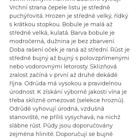
Vrchní strana čepele listu je středně
puchýřovitá. Hrozen je středně velký, řídký
s krátkou stopkou. Bobule je malá až
středně velká, kulatá. Barva bobule je
modročerná, dužnina je bez zbarvení.
Doba rašení oček je raná až střední. Růst je
středně bujný až bujný s polovzpřímenými
nebo vodorovnými letorosty. Sklizňová
zralost začíná v první až druhé dekádě
října. Odrůda má vysokou a pravidelnou
úrodnost. K získání výborné jakosti vína je
třeba sklizně omezovat (selekce hroznů).
Odrůdě vyhovují úrodná, vzdušná
stanoviště, ne příliš vysychavá, na nichž
slábne růst. Půdy jsou doporučovány
zejména hlinité. Doporučují se bujně