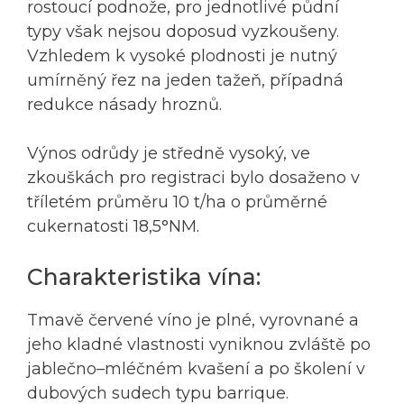
rostoucí podnože, pro jednotlivé půdní
typy však nejsou doposud vyzkoušeny.
Vzhledem k vysoké plodnosti je nutný
umírněný řez na jeden tažeň, případná
redukce násady hroznů.
Výnos odrůdy je středně vysoký, ve
zkouškách pro registraci bylo dosaženo v
tříletém průměru 10 t/ha o průměrné
cukernatosti 18,5°NM.
Charakteristika vína:
Tmavě červené víno je plné, vyrovnané a
jeho kladné vlastnosti vyniknou zvláště po
jablečno–mléčném kvašení a po školení v
dubových sudech typu barrique.