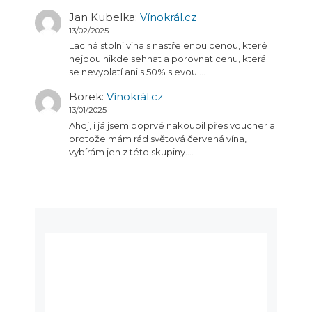
Jan Kubelka
:
Vínokrál.cz
13/02/2025
Laciná stolní vína s nastřelenou cenou, které
nejdou nikde sehnat a porovnat cenu, která
se nevyplatí ani s 50% slevou.…
Borek
:
Vínokrál.cz
13/01/2025
Ahoj, i já jsem poprvé nakoupil přes voucher a
protože mám rád světová červená vína,
vybírám jen z této skupiny.…