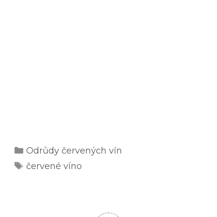
Rubriky
Odrůdy červených vín
Štítky
červené víno