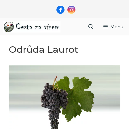
Přeskočit
na
obsah
Menu
Odrůda Laurot