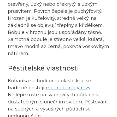
otevřený, úzký nebo překrytý, s úzkým
průsvitem. Povrch čepele je puchýřovitý.
Hrozen je kuželovitý, středně velký, na
základně se objevují třepiny s křidélkem.
Bobule v hroznu jsou uspořádány těsně.
Samotná bobule je středně velká, kulatá,
tmavě modrá až černá, pokrytá voskovitým
nátěrem.
Pěstitelské vlastnosti
Kofranka se hodí pro oblasti, kde se
tradičně pěstují
modré odrůdy révy
.
Nejlépe roste na svahovitých půdách s
dostatečným slunečním svitem. Pěstování
na suchých a výsušných půdách se
nedoporučuje.