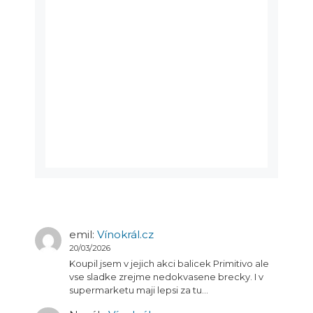
emil
:
Vínokrál.cz
20/03/2026
Koupil jsem v jejich akci balicek Primitivo ale
vse sladke zrejme nedokvasene brecky. I v
supermarketu maji lepsi za tu…