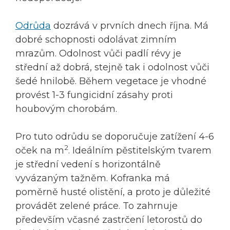
Odrůda
dozrává v prvních dnech října. Má
dobré schopnosti odolávat zimním
mrazům. Odolnost vůči padlí révy je
střední až dobrá, stejně tak i odolnost vůči
šedé hnilobě. Během vegetace je vhodné
provést 1-3 fungicidní zásahy proti
houbovým chorobám.
Pro tuto odrůdu se doporučuje zatížení 4-6
2
oček na m
. Ideálním pěstitelským tvarem
je střední vedení s horizontálně
vyvázaným tažněm. Kofranka má
poměrně husté olistění, a proto je důležité
provádět zelené práce. To zahrnuje
především včasné zastrčení letorostů do