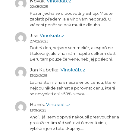
Novák
:
Vínokrál.cz
22/08/2025
Pozor, jedná se o podvodný eshop. Musíte
zaplatit předem, ale víno vám nedoručí. O
vrácení peněz se pak musíte dlouho…
Jíra
:
Vínokrál.cz
27/02/2025
Dobrý den, nejsem sommeliér, alespoň ne
titulovaný, ale vína mám napito celkem dost.
Beru tam pouze červené, neb jej poslední…
Jan Kubelka
:
Vínokrál.cz
13/02/2025
Laciná stolní vína s nastřelenou cenou, které
nejdou nikde sehnat a porovnat cenu, která
se nevyplatí ani s 50% slevou.…
Borek
:
Vínokrál.cz
13/01/2025
Ahoj, i já jsem poprvé nakoupil přes voucher a
protože mám rád světová červená vína,
vybírám jen z této skupiny.…