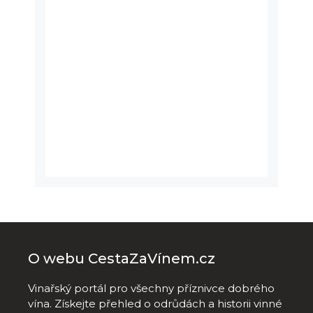
O webu CestaZaVínem.cz
Vinařský portál pro všechny příznivce dobrého
vína. Získejte přehled o odrůdách a historii vinné