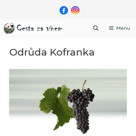
Přeskočit
na
obsah
Menu
Odrůda Kofranka