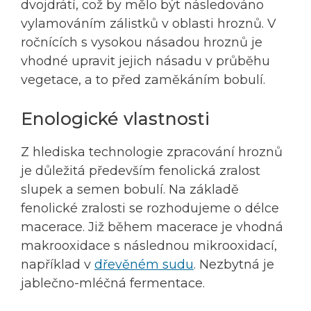
dvojdrátí, což by mělo být následováno
vylamováním zálistků v oblasti hroznů. V
ročnících s vysokou násadou hroznů je
vhodné upravit jejich násadu v průběhu
vegetace, a to před zaměkáním bobulí.
Enologické vlastnosti
Z hlediska technologie zpracování hroznů
je důležitá především fenolická zralost
slupek a semen bobulí. Na základě
fenolické zralosti se rozhodujeme o délce
macerace. Již během macerace je vhodná
makrooxidace s následnou mikrooxidací,
například v
dřevěném sudu
. Nezbytná je
jablečno-mléčná fermentace.