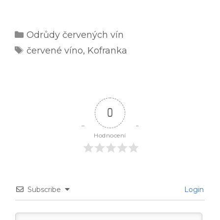
Rubriky
Odrůdy červených vín
Štítky
červené víno
,
Kofranka
0
Hodnocení
Subscribe
Login