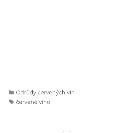
Rubriky
Odrůdy červených vín
Štítky
červené víno