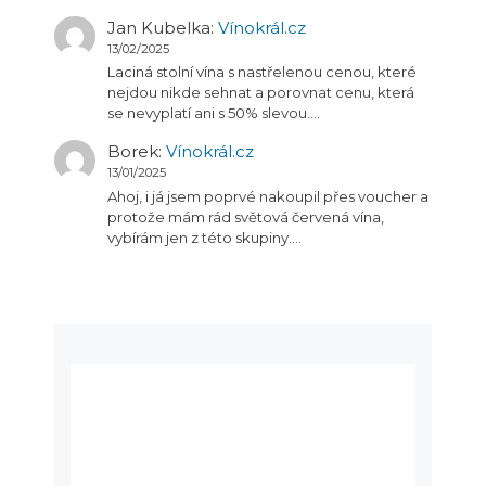
Jan Kubelka
:
Vínokrál.cz
13/02/2025
Laciná stolní vína s nastřelenou cenou, které
nejdou nikde sehnat a porovnat cenu, která
se nevyplatí ani s 50% slevou.…
Borek
:
Vínokrál.cz
13/01/2025
Ahoj, i já jsem poprvé nakoupil přes voucher a
protože mám rád světová červená vína,
vybírám jen z této skupiny.…