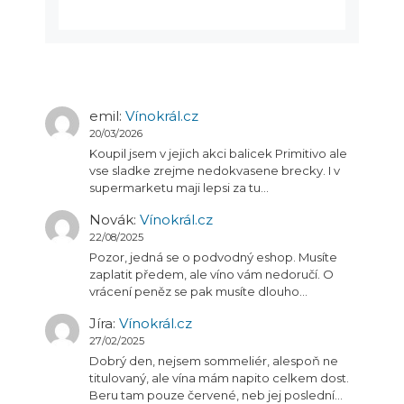
emil
:
Vínokrál.cz
20/03/2026
Koupil jsem v jejich akci balicek Primitivo ale
vse sladke zrejme nedokvasene brecky. I v
supermarketu maji lepsi za tu…
Novák
:
Vínokrál.cz
22/08/2025
Pozor, jedná se o podvodný eshop. Musíte
zaplatit předem, ale víno vám nedoručí. O
vrácení peněz se pak musíte dlouho…
Jíra
:
Vínokrál.cz
27/02/2025
Dobrý den, nejsem sommeliér, alespoň ne
titulovaný, ale vína mám napito celkem dost.
Beru tam pouze červené, neb jej poslední…