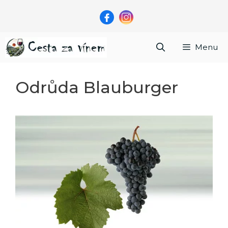
Přeskočit
na
obsah
Menu
Odrůda Blauburger