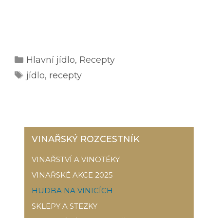
Rubriky
Hlavní jídlo
,
Recepty
Štítky
jídlo
,
recepty
VINAŘSKÝ ROZCESTNÍK
VINAŘSTVÍ A VINOTÉKY
VINAŘSKÉ AKCE 2025
HUDBA NA VINICÍCH
SKLEPY A STEZKY