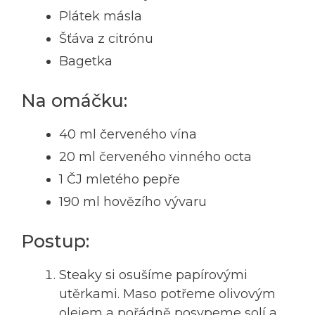
Plátek másla
Šťáva z citrónu
Bagetka
Na omáčku:
40 ml červeného vína
20 ml červeného vinného octa
1 ČJ mletého pepře
190 ml hovězího vývaru
Postup:
Steaky si osušíme papírovými
utěrkami. Maso potřeme olivovým
olejem a pořádně posypeme solí a