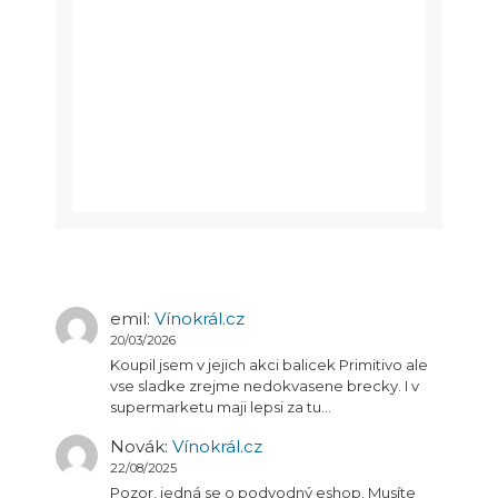
emil
:
Vínokrál.cz
20/03/2026
Koupil jsem v jejich akci balicek Primitivo ale
vse sladke zrejme nedokvasene brecky. I v
supermarketu maji lepsi za tu…
Novák
:
Vínokrál.cz
22/08/2025
Pozor, jedná se o podvodný eshop. Musíte