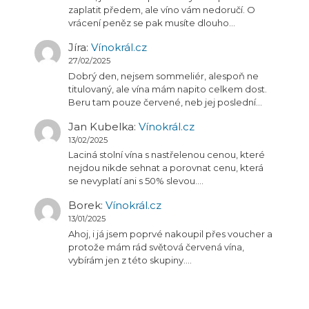
zaplatit předem, ale víno vám nedoručí. O
vrácení peněz se pak musíte dlouho…
Jíra
:
Vínokrál.cz
27/02/2025
Dobrý den, nejsem sommeliér, alespoň ne
titulovaný, ale vína mám napito celkem dost.
Beru tam pouze červené, neb jej poslední…
Jan Kubelka
:
Vínokrál.cz
13/02/2025
Laciná stolní vína s nastřelenou cenou, které
nejdou nikde sehnat a porovnat cenu, která
se nevyplatí ani s 50% slevou.…
Borek
:
Vínokrál.cz
13/01/2025
Ahoj, i já jsem poprvé nakoupil přes voucher a
protože mám rád světová červená vína,
vybírám jen z této skupiny.…