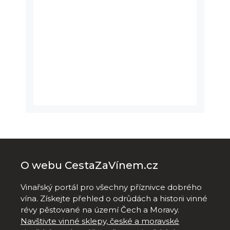
O webu CestaZaVínem.cz
Vinařský portál pro všechny příznivce dobrého
vína. Získejte přehled o odrůdách a historii vinné
révy pěstované na území Čech a Moravy.
Navštivte vinné sklepy, české a moravské