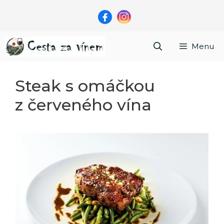
Přeskočit
na
obsah
Menu
Steak s omáčkou
z červeného vína