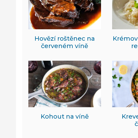
Hovězí roštěnec na
Krémové
červeném víně
r
Kohout na víně
Kreve