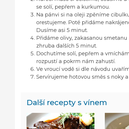
se solí, pepřem a kurkumou.
Na pánvi si na oleji zpěníme cibu
orestujeme. Poté přidáme nakrájen
Dusíme asi 5 minut.
Přidáme olivy, zakasanou smetanu
zhruba dalších 5 minut.
Dochutíme solí, pepřem a vmíchám
rozpustí a pokrm nám zahustí.
Ve vroucí vodě si dle návodu uvař
Servírujeme hotovou směs s noky a
Další recepty s vínem