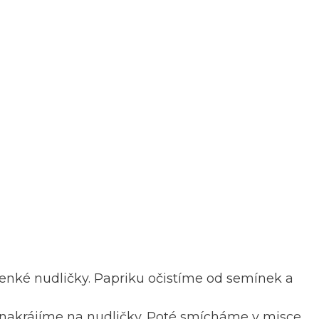
tenké nudličky. Papriku očistíme od semínek a
 nakrájíme na nudličky. Poté smícháme v misce