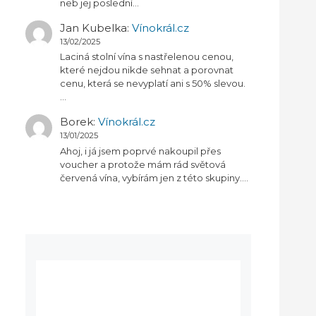
neb jej poslední…
Jan Kubelka
:
Vínokrál.cz
13/02/2025
Laciná stolní vína s nastřelenou cenou,
které nejdou nikde sehnat a porovnat
cenu, která se nevyplatí ani s 50% slevou.
…
Borek
:
Vínokrál.cz
13/01/2025
Ahoj, i já jsem poprvé nakoupil přes
voucher a protože mám rád světová
červená vína, vybírám jen z této skupiny.…