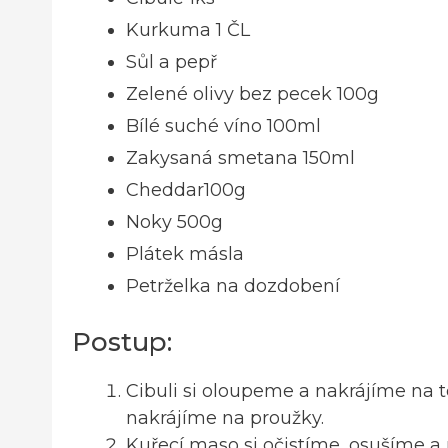
Kurkuma 1 ČL
Sůl a pepř
Zelené olivy bez pecek 100g
Bílé suché víno 100ml
Zakysaná smetana 150ml
Cheddar100g
Noky 500g
Plátek másla
Petrželka na dozdobení
Postup:
Cibuli si oloupeme a nakrájíme na 
nakrájíme na proužky.
Kuřecí maso si očistíme, osušíme a