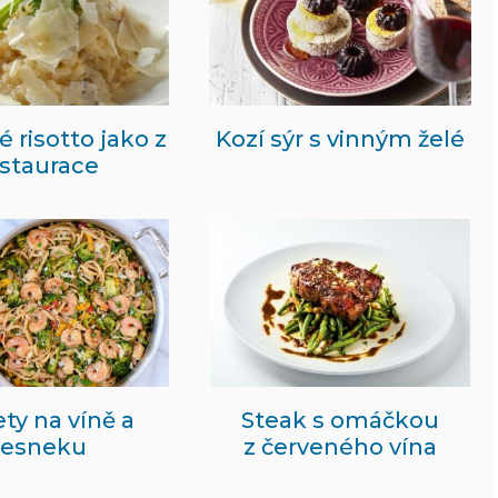
 risotto jako z
Kozí sýr s vinným želé
estaurace
ty na víně a
Steak s omáčkou
česneku
z červeného vína