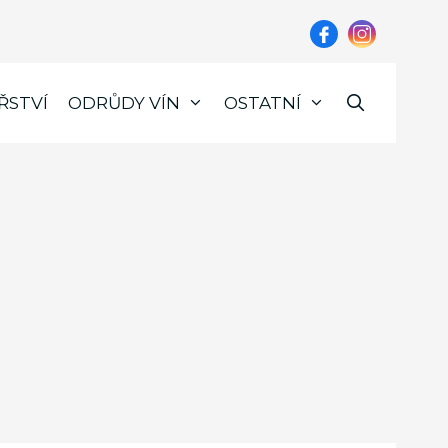
ŘSTVÍ
ODRŮDY VÍN
OSTATNÍ