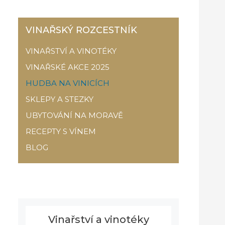
VINAŘSKÝ ROZCESTNÍK
VINAŘSTVÍ A VINOTÉKY
VINAŘSKÉ AKCE 2025
HUDBA NA VINICÍCH
SKLEPY A STEZKY
UBYTOVÁNÍ NA MORAVĚ
RECEPTY S VÍNEM
BLOG
Vinařství a vinotéky