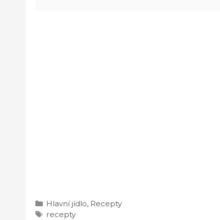
Rubriky
Hlavní jídlo
,
Recepty
Štítky
recepty