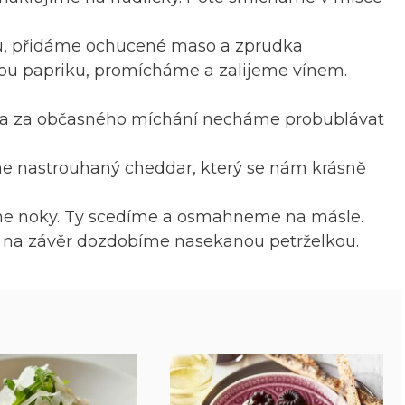
lku, přidáme ochucené maso a zprudka
ou papriku, promícháme a zalijeme vínem.
 a za občasného míchání necháme probublávat
e nastrouhaný cheddar, který se nám krásně
íme noky. Ty scedíme a osmahneme na másle.
 na závěr dozdobíme nasekanou petrželkou.