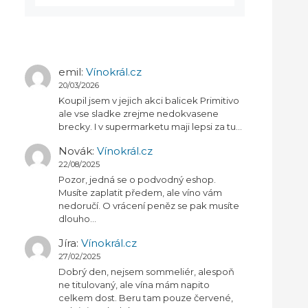
emil
:
Vínokrál.cz
20/03/2026
Koupil jsem v jejich akci balicek Primitivo
ale vse sladke zrejme nedokvasene
brecky. I v supermarketu maji lepsi za tu…
Novák
:
Vínokrál.cz
22/08/2025
Pozor, jedná se o podvodný eshop.
Musíte zaplatit předem, ale víno vám
nedoručí. O vrácení peněz se pak musíte
dlouho…
Jíra
:
Vínokrál.cz
27/02/2025
Dobrý den, nejsem sommeliér, alespoň
ne titulovaný, ale vína mám napito
celkem dost. Beru tam pouze červené,