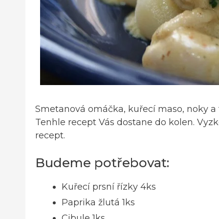
Smetanová omáčka, kuřecí maso, noky a 
Tenhle recept Vás dostane do kolen. Vyzk
recept.
Budeme potřebovat:
Kuřecí prsní řízky 4ks
Paprika žlutá 1ks
Cibule 1ks