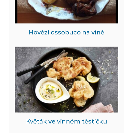
Hovězí ossobuco na víně
Květák ve vinném těstíčku