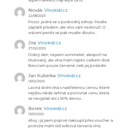
Novák
:
Vínokrál.cz
22/08/2025
Pozor, jedná se o podvodný eshop. Musíte
zaplatit předem, ale víno vám nedoručí. O
vrácení peněz se pak musíte dlouho…
Jíra
:
Vínokrál.cz
27/02/2025
Dobrý den, nejsem sommeliér, alespoň ne
titulovaný, ale vína mám napito celkem dost.
Beru tam pouze červené, neb jej poslední…
Jan Kubelka
:
Vínokrál.cz
13/02/2025
Laciná stolní vína s nastřelenou cenou, které
nejdou nikde sehnat a porovnat cenu, která
se nevyplatí ani s 50% slevou.…
Borek
:
Vínokrál.cz
13/01/2025
Ahoj, i já jsem poprvé nakoupil přes voucher a
protože mám rád světová červená vína,