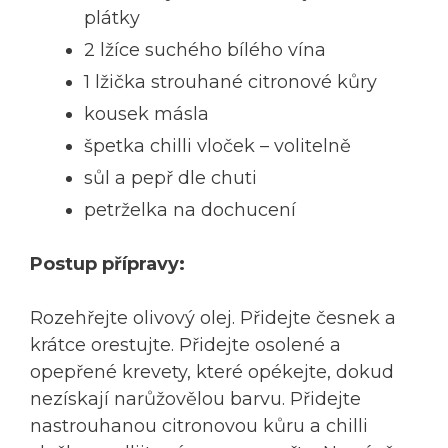
plátky
2 lžíce suchého bílého vína
1 lžička strouhané citronové kůry
kousek másla
špetka chilli vloček – volitelně
sůl a pepř dle chuti
petrželka na dochucení
Postup přípravy:
Rozehřejte olivový olej. Přidejte česnek a
krátce orestujte. Přidejte osolené a
opepřené krevety, které opékejte, dokud
nezískají narůžovělou barvu. Přidejte
nastrouhanou citronovou kůru a chilli