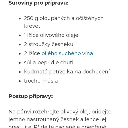
Suroviny pro přípravu:
250 g oloupaných a očištěných
krevet
1 lžíce olivového oleje
2 stroužky česneku
2 lžíce
bílého suchého vína
sůl a pepř dle chuti
kudrnatá petrželka na dochucení
trochu másla
Postup přípravy:
Na pánvi rozehřejte olivový olej, přidejte
jemně nastrouhaný česnek a lehce jej
orestujte. Přidejte osolené a opepřené