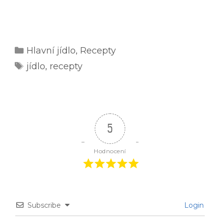
Rubriky
Hlavní jídlo
,
Recepty
Štítky
jídlo
,
recepty
5
Hodnocení
Subscribe
Login