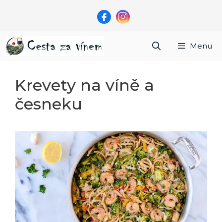
Přeskočit
na
obsah
Menu
Krevety na víně a
česneku