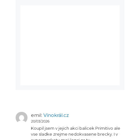
emil
:
Vínokrál.cz
20/03/2026
Koupil jsem v jejich akci balicek Primitivo ale
vse sladke zrejme nedokvasene brecky. I v
supermarketu maji lepsi za tu…