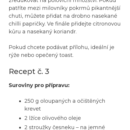
zredukovat na poloviční množství. Pokud
patříte mezi milovníky pokrmů pikantnější
chuti, můžete přidat na drobno nasekané
chilli papričky. Ve finále přidejte citronovou
kůru a nasekaný koriandr.
Pokud chcete podávat přílohu, ideální je
rýže nebo opečený toast.
Recept č. 3
Suroviny pro přípravu:
250 g oloupaných a očištěných
krevet
2 lžíce olivového oleje
2 stroužky česneku – na jemné