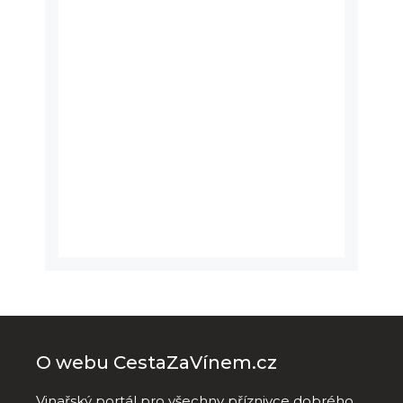
O webu CestaZaVínem.cz
Vinařský portál pro všechny příznivce dobrého