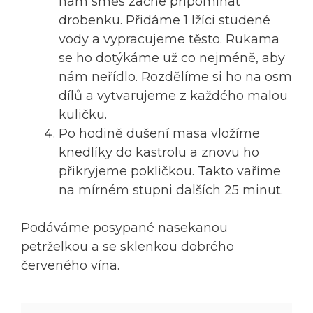
nám směs začne připomínat
drobenku. Přidáme 1 lžíci studené
vody a vypracujeme těsto. Rukama
se ho dotýkáme už co nejméně, aby
nám neřídlo. Rozdělíme si ho na osm
dílů a vytvarujeme z každého malou
kuličku.
Po hodině dušení masa vložíme
knedlíky do kastrolu a znovu ho
přikryjeme pokličkou. Takto vaříme
na mírném stupni dalších 25 minut.
Podáváme posypané nasekanou
petrželkou a se sklenkou dobrého
červeného vína.