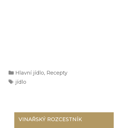
Rubriky
Hlavní jídlo
,
Recepty
Štítky
jídlo
VINAŘSKÝ ROZCESTNÍK