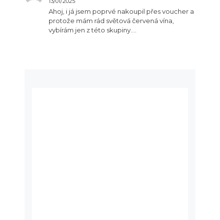
13/01/2025
Ahoj, i já jsem poprvé nakoupil přes voucher a
protože mám rád světová červená vína,
vybírám jen z této skupiny.…