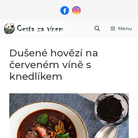
Přeskočit
na
obsah
Menu
Dušené hovězí na
červeném víně s
knedlíkem