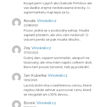
Koupil jsem v jejich akci balicek Primitivo ale
vse sladke zrejme nedokvasene brecky. I v
supermarketu maji lepsi za tu…
Novák
:
Vínokrál.cz
22/08/2025
Pozor, jedná se o podvodný eshop. Musíte
zaplatit předem, ale víno vám nedoručí. O
vrácení peněz se pak musíte dlouho…
Jíra
:
Vínokrál.cz
27/02/2025
Dobrý den, nejsem sommeliér, alespoň ne
titulovaný, ale vína mám napito celkem dost.
Beru tam pouze červené, neb jej poslední…
Jan Kubelka
:
Vínokrál.cz
13/02/2025
Laciná stolní vína s nastřelenou cenou, které
nejdou nikde sehnat a porovnat cenu, která
se nevyplatí ani s 50% slevou.…
Borek
:
Vínokrál.cz