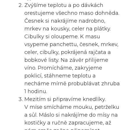
Zvýšíme teplotu a po dávkách
orestujeme všechno maso dohněda.
Česnek si nakrájíme nadrobno,
mrkev na kousky, celer na plátky.
Cibulky si oloupeme. K masu
vsypeme panchettu, česnek, mrkev,
celer, cibulky, pokrájená rajčata a
bobkové listy. Na závěr přilijeme
víno. Promícháme, zakryjeme
poklicí, stáhneme teplotu a
necháme mírně probublávat zhruba
1 hodinu.
Mezitím si připravíme knedlíky.
V míse smícháme mouku, petrželku
a sůl. Máslo si nakrájíme do mísy na
kostičky a ručně zapracujeme, až