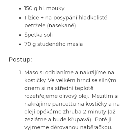
150 g hl. mouky
1 lžíce + na posypání hladkolisté
petržele (nasekané)
Špetka soli
70 g studeného másla
Postup:
Maso si odblaníme a nakrájíme na
kostičky. Ve velkém hrnci se silným
dnem si na střední teplotě
rozehřejeme olivový olej. Mezitím si
nakrájíme pancettu na kostičky a na
oleji opékáme zhruba 2 minuty (až
zezlátne a bude křupavá). Poté ji
vyjmeme děrovanou naběračkou.