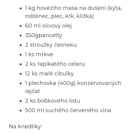
1 kg hovězího masa na dušení (kýta,
roštěnec, plec, krk, kližka)
60 ml olivový olej
350gpancetty
2 stroužky česneku
1 ks mrkve
2 ks řapíkatého celeru
12 ks malé cibulky
1 plechovka (400g) konzervovaných
rajčat
2 ks bobkového listu
500 ml suchého červeného vína
Na knedlíky: