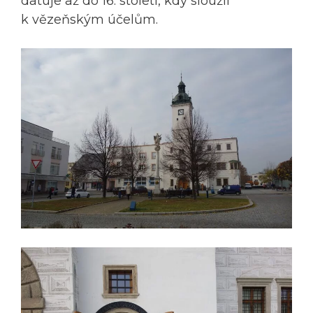
datuje až do 16. století, kdy sloužil
k vězeňským účelům.