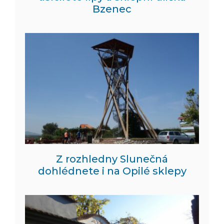
Bzenec
Z rozhledny Slunečná
dohlédnete i na Opilé sklepy