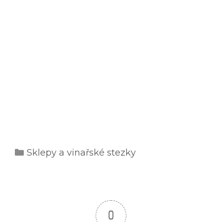
Rubriky
Sklepy a vinařské stezky
0