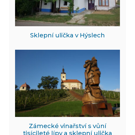
Sklepní ulička v Hýslech
Zámecké vinařství s vůní
tisícileté lípy a sklepní ulička