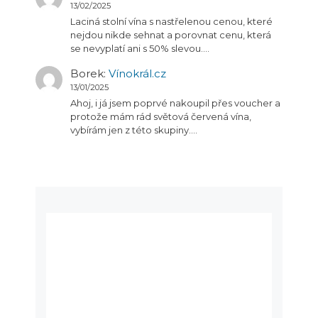
13/02/2025
Laciná stolní vína s nastřelenou cenou, které
nejdou nikde sehnat a porovnat cenu, která
se nevyplatí ani s 50% slevou.…
Borek
:
Vínokrál.cz
13/01/2025
Ahoj, i já jsem poprvé nakoupil přes voucher a
protože mám rád světová červená vína,
vybírám jen z této skupiny.…