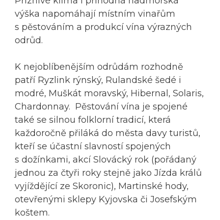
Příznivé klima i příhodná nadmořská
výška napomáhají místním vinařům
s pěstováním a produkcí vína výrazných
odrůd.
K nejoblíbenějším odrůdám rozhodně
patří Ryzlink rýnský, Rulandské šedé i
modré, Muškát moravský, Hibernal, Solaris,
Chardonnay. Pěstování vína je spojené
také se silnou folklorní tradicí, která
každoročně přiláká do města davy turistů,
kteří se účastní slavností spojených
s dožínkami, akcí Slovácký rok (pořádaný
jednou za čtyři roky stejně jako Jízda králů
vyjíždějící ze Skoronic), Martinské hody,
otevřenými sklepy Kyjovska či Josefským
koštem.