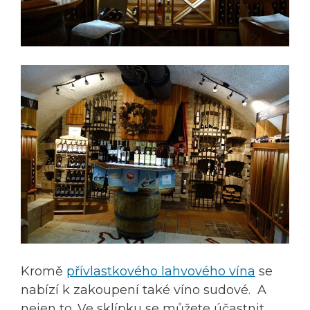
Kromě
přívlastkového lahvového vína
se
nabízí k zakoupení také víno sudové. A
nejen to. Ve sklípku se můžete účastnit