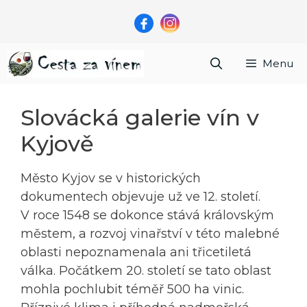
Přeskočit
na
obsah
Menu
Slovácká galerie vín v
Kyjově
Město Kyjov se v historických
dokumentech objevuje už ve 12. století.
V roce 1548 se dokonce stává královským
městem, a rozvoj vinařství v této malebné
oblasti nepoznamenala ani třicetiletá
válka. Počátkem 20. století se tato oblast
mohla pochlubit téměř 500 ha vinic.