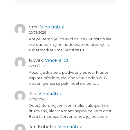
emil
:
Vínokrál.cz
20/03/2026
Koupil jsem v jejich akci balicek Primitivo ale
vse sladke zrejme nedokvasene brecky. I v
supermarketu maji lepsi za tu…
Novák
:
Vínokrál.cz
22/08/2025
Pozor, jedná se o podvodný eshop. Musíte
zaplatit předem, ale víno vám nedoručí. O
vrácení peněz se pak musíte dlouho…
Jíra
:
Vínokrál.cz
27/02/2025
Dobrý den, nejsem sommeliér, alespoň ne
titulovaný, ale vína mám napito celkem dost.
Beru tam pouze červené, neb jej poslední…
Jan Kubelka
:
Vínokrál.cz