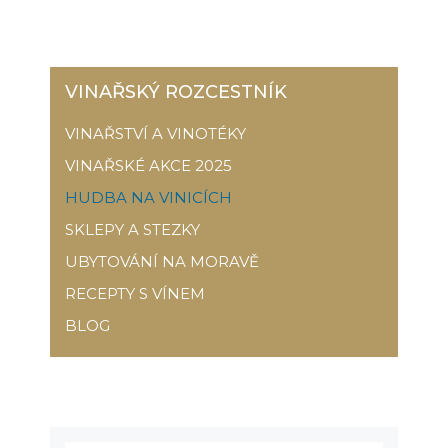
VINAŘSKÝ ROZCESTNÍK
VINAŘSTVÍ A VINOTÉKY
VINAŘSKÉ AKCE 2025
HUDBA NA VINICÍCH
SKLEPY A STEZKY
UBYTOVÁNÍ NA MORAVĚ
RECEPTY S VÍNEM
BLOG