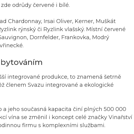
 zde odrůdy červené i bílé.
d Chardonnay, Irsai Oliver, Kerner, Muškát
yzlink rýnský či Ryzlink vlašský. Místní červené
Sauvignon, Dornfelder, Frankovka, Modrý
vřinecké.
 ubytováním
šší integrované produkce, to znamená šetrně
vněž členem Svazu integrované a ekologické
lo a jeho současná kapacita činí plných 500 000
kcí vína se změnil i koncept celé značky Vinařství
í rodinnou firmu s komplexními službami.