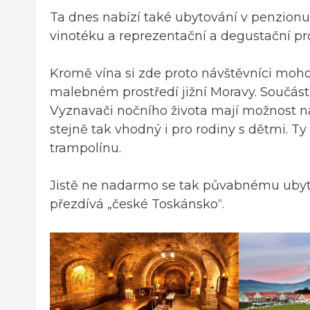
Ta dnes nabízí také ubytování v penzionu a 
vinotéku a reprezentační a degustační pro
Kromě vína si zde proto návštěvníci moho
malebném prostředí jižní Moravy. Součástí
Vyznavači nočního života mají možnost navš
stejně tak vhodný i pro rodiny s dětmi. Ty 
trampolínu.
Jistě ne nadarmo se tak půvabnému ubyt
přezdívá „české Toskánsko“.