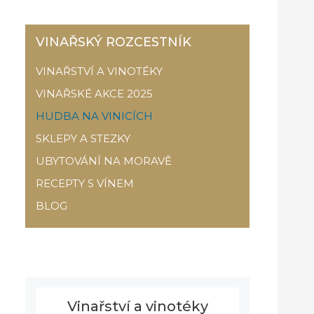
VINAŘSKÝ ROZCESTNÍK
VINAŘSTVÍ A VINOTÉKY
VINAŘSKÉ AKCE 2025
HUDBA NA VINICÍCH
SKLEPY A STEZKY
UBYTOVÁNÍ NA MORAVĚ
RECEPTY S VÍNEM
BLOG
Vinařství a vinotéky