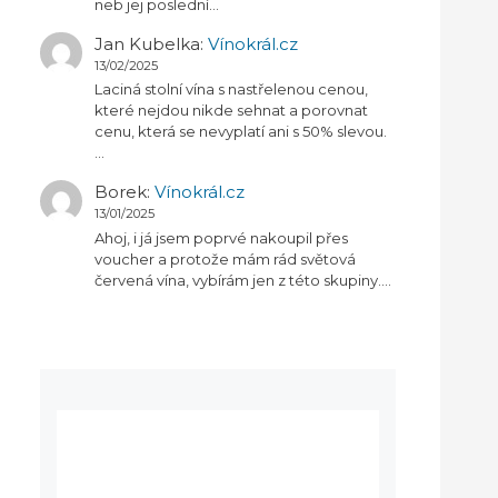
neb jej poslední…
Jan Kubelka
:
Vínokrál.cz
13/02/2025
Laciná stolní vína s nastřelenou cenou,
které nejdou nikde sehnat a porovnat
cenu, která se nevyplatí ani s 50% slevou.
…
Borek
:
Vínokrál.cz
13/01/2025
Ahoj, i já jsem poprvé nakoupil přes
voucher a protože mám rád světová
červená vína, vybírám jen z této skupiny.…