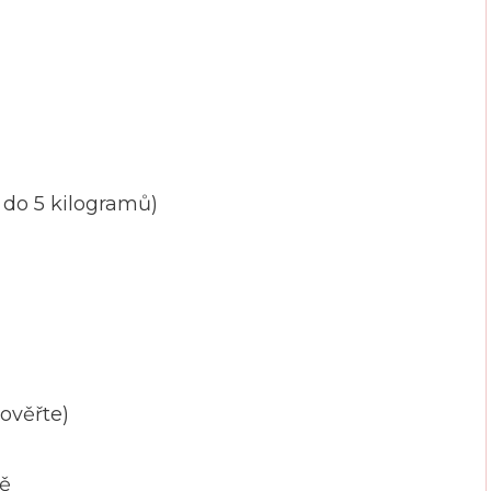
do 5 kilogramů)
ověřte)
tě