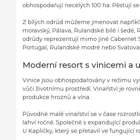
obhospodařují necelých 100 ha. Pěstují se
Z bílých odrůd můžeme jmenovat napříkla
moravský, Pálava, Rulandské bílé i šedé, R
odrůdy reprezentují mimo jiné Cabernet 
Portugal, Rulandské modré nebo Svatova
Moderní resort s vinicemi a
Vinice jsou obhospodařovány v režimu vy
vůči životnímu prostředí. Vinařství je ro
produkce hroznů a vína.
Původně malé vinařství se v čase rozrost
lahví ročně. Společně s expandující produ
U Kapličky, který se přetavil ve fungujíc