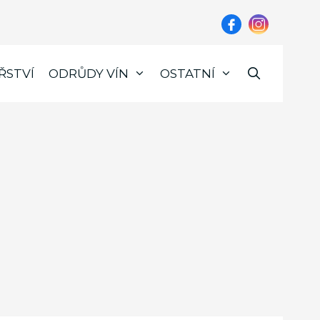
ŘSTVÍ
ODRŮDY VÍN
OSTATNÍ