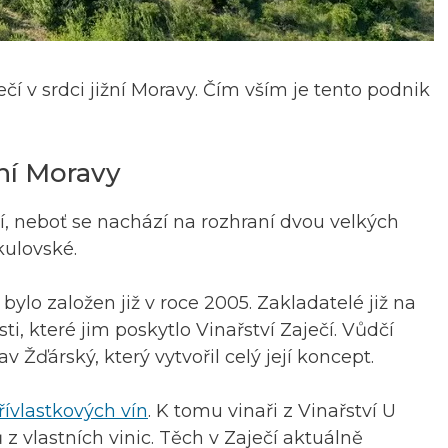
ečí v srdci jižní Moravy. Čím vším je tento podnik
žní Moravy
í, neboť se nachází na rozhraní dvou velkých
kulovské.
bylo založen již v roce 2005. Zakladatelé již na
 které jim poskytlo Vinařství Zaječí. Vůdčí
v Žďárský, který vytvořil celý její koncept.
řívlastkových vín
. K tomu vinaři z Vinařství U
z vlastních vinic. Těch v Zaječí aktuálně