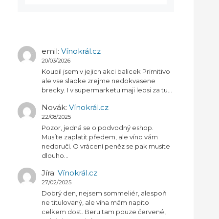
emil
:
Vínokrál.cz
20/03/2026
Koupil jsem v jejich akci balicek Primitivo
ale vse sladke zrejme nedokvasene
brecky. I v supermarketu maji lepsi za tu…
Novák
:
Vínokrál.cz
22/08/2025
Pozor, jedná se o podvodný eshop.
Musíte zaplatit předem, ale víno vám
nedoručí. O vrácení peněz se pak musíte
dlouho…
Jíra
:
Vínokrál.cz
27/02/2025
Dobrý den, nejsem sommeliér, alespoň
ne titulovaný, ale vína mám napito
celkem dost. Beru tam pouze červené,