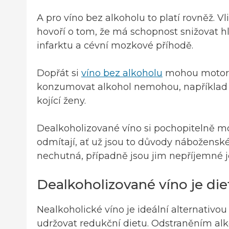
A pro víno bez alkoholu to platí rovněž. Vl
hovoří o tom, že má schopnost snižovat hla
infarktu a cévní mozkové příhodě.
Dopřát si
víno bez alkoholu
mohou motoris
konzumovat alkohol nemohou, například vl
kojící ženy.
Dealkoholizované víno si pochopitelně moh
odmítají, ať už jsou to důvody nábožensk
nechutná, případně jsou jim nepříjemné j
Dealkoholizované víno je die
Nealkoholické víno je ideální alternativo
udržovat redukční dietu. Odstraněním alk