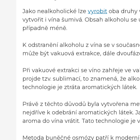
Jako nealkoholické lze
vyrobit
oba druhy 
vytvořit i vína šumivá. Obsah alkoholu se
případně méně.
K odstranění alkoholu z vína se v současné
může být vakuová extrakce, dále dvoufá
Při vakuové extrakci se víno zahřeje ve 
projde tzv. sublimací, to znamená, že alk
technologie je ztráta aromatických látek.
Právě z těchto důvodů byla vytvořena met
nejdříve k odebrání aromatických látek. 
aroma do vína vrátit. Tato technologie je
Metoda buněčné osmózy patří k moderním