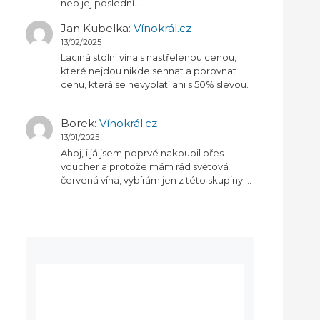
neb jej poslední…
Jan Kubelka
:
Vínokrál.cz
13/02/2025
Laciná stolní vína s nastřelenou cenou,
které nejdou nikde sehnat a porovnat
cenu, která se nevyplatí ani s 50% slevou.
…
Borek
:
Vínokrál.cz
13/01/2025
Ahoj, i já jsem poprvé nakoupil přes
voucher a protože mám rád světová
červená vína, vybírám jen z této skupiny.…