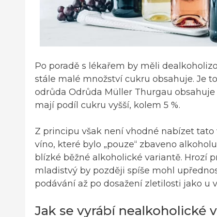
Po poradě s lékařem by měli dealkoholizo
stále malé množství cukru obsahuje. Je t
odrůda Odrůda Müller Thurgau obsahuje 
mají podíl cukru vyšší, kolem 5 %.
Z principu však není vhodné nabízet tato
víno, které bylo „pouze“ zbaveno alkoholu,
blízké běžné alkoholické variantě. Hrozí p
mladistvý by později spíše mohl upřednost
podávání až po dosažení zletilosti jako u 
Jak se vyrábí nealkoholické 