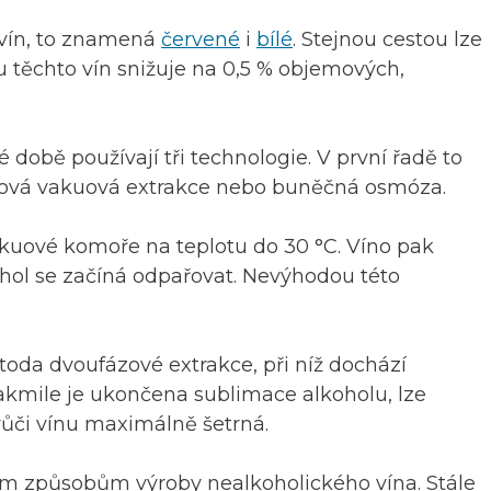
vín, to znamená
červené
i
bílé
. Stejnou cestou lze
 u těchto vín snižuje na 0,5 % objemových,
 době používají tři technologie. V první řadě to
zová vakuová extrakce nebo buněčná osmóza.
vakuové komoře na teplotu do 30 °C. Víno pak
ohol se začíná odpařovat. Nevýhodou této
oda dvoufázové extrakce, při níž dochází
Jakmile je ukončena sublimace alkoholu, lze
 vůči vínu maximálně šetrná.
 způsobům výroby nealkoholického vína. Stále