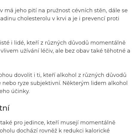
iv má jeho pití na pružnost cévních stěn, dále se
dinu cholesterolu v krvi a je i prevencí proti
té i lidé, kteří z různých důvodů momentálně
ivem užívání léčiv, ale bez obav také těhotné a
ou dovolit i ti, kteří alkohol z různých důvodů
é nebo ryze subjektivní. Některým lidem alkohol
eho účinky.
tní
u také pro jedince, kteří musejí momentálně
oholu dochází rovněž k redukci kalorické