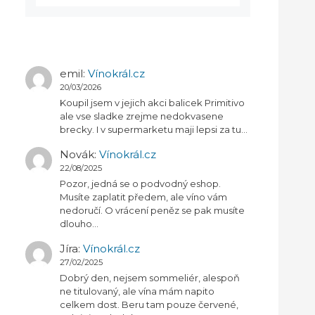
emil
:
Vínokrál.cz
20/03/2026
Koupil jsem v jejich akci balicek Primitivo
ale vse sladke zrejme nedokvasene
brecky. I v supermarketu maji lepsi za tu…
Novák
:
Vínokrál.cz
22/08/2025
Pozor, jedná se o podvodný eshop.
Musíte zaplatit předem, ale víno vám
nedoručí. O vrácení peněz se pak musíte
dlouho…
Jíra
:
Vínokrál.cz
27/02/2025
Dobrý den, nejsem sommeliér, alespoň
ne titulovaný, ale vína mám napito
celkem dost. Beru tam pouze červené,