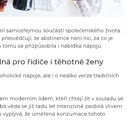
 není samozřejmou součástí společenského života.
s přesvědčují, že abstinence není nic, za co je
. A tomu se přizpůsobila i nabídka nápojů.
ná pro řidiče i těhotné ženy
holické nápoje, ale i o nealko verze tradičních
em moderním lidem, kteří chtějí žít v souladu se
á věda se již řadu let intenzivně zaobírá vlivem
mů vyplývá, že uměřená konzumace tohoto