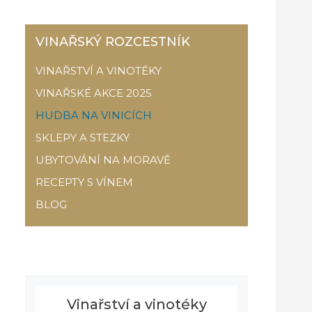
VINAŘSKÝ ROZCESTNÍK
VINAŘSTVÍ A VINOTÉKY
VINAŘSKÉ AKCE 2025
HUDBA NA VINICÍCH
SKLEPY A STEZKY
UBYTOVÁNÍ NA MORAVĚ
RECEPTY S VÍNEM
BLOG
Vinařství a vinotéky