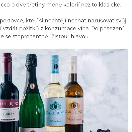
ca o dvě třetiny méně kalorií než to klasické.
ortovce, kteří si nechtějí nechat narušovat svůj
jí vzdát požitků z konzumace vína. Po posezení
e se stoprocentně „čistou“ hlavou.