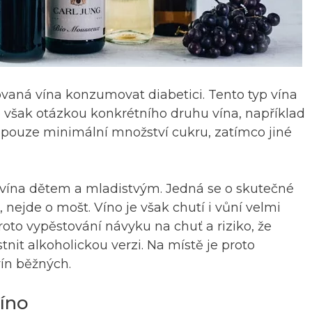
vaná vína konzumovat diabetici. Tento typ vína
o však otázkou konkrétního druhu vína, například
pouze minimální množství cukru, zatímco jiné
 vína dětem a mladistvým. Jedná se o skutečné
 nejde o mošt. Víno je však chutí i vůní velmi
roto vypěstování návyku na chuť a riziko, že
nit alkoholickou verzi. Na místě je proto
vín běžných.
víno