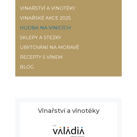
VINAŘSTVÍ A VINOTÉKY
VINAŘSKÉ AKCE 2025
HUDBA NA VINICÍCH
SKLEPY A STEZKY
UBYTOVÁNÍ NA MORAVĚ
RECEPTY S VÍNEM
BLOG
Vinařství a vinotéky