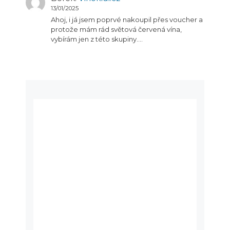
13/01/2025
Ahoj, i já jsem poprvé nakoupil přes voucher a
protože mám rád světová červená vína,
vybírám jen z této skupiny.…