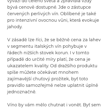
vyváží do celého světa a zpravidla vždy
bývá cenově dostupné. Jde o zástupce
červených perlivých vín. Oblíbené je také
pro intenzivní ovocnou vůni, která evokuje
jahody.
V zásadě lze říci, že se běžně cena za lahev
v segmentu italských vín pohybuje v
řádech nižších stovek korun. I v tomto
případě do určité míry platí, že cena je
ukazatelem kvality. Od dražšího produktu
spíše můžete očekávat mnohem
zajímavější chuťový prožitek, byť toto
pravidlo samozřejmě nelze uplatnit úplně
jednoznačně.
Víno by vám mělo chutnat i vonět. Byť sem