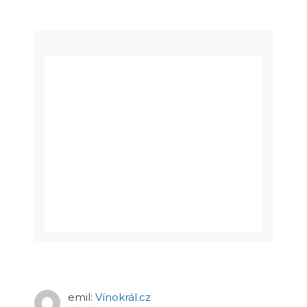
emil
:
Vínokrál.cz