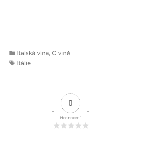
Rubriky
Italská vína
,
O víně
Štítky
Itálie
0
Hodnocení