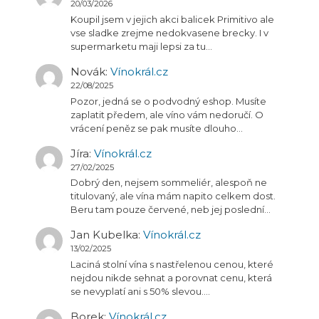
20/03/2026
Koupil jsem v jejich akci balicek Primitivo ale
vse sladke zrejme nedokvasene brecky. I v
supermarketu maji lepsi za tu…
Novák
:
Vínokrál.cz
22/08/2025
Pozor, jedná se o podvodný eshop. Musíte
zaplatit předem, ale víno vám nedoručí. O
vrácení peněz se pak musíte dlouho…
Jíra
:
Vínokrál.cz
27/02/2025
Dobrý den, nejsem sommeliér, alespoň ne
titulovaný, ale vína mám napito celkem dost.
Beru tam pouze červené, neb jej poslední…
Jan Kubelka
:
Vínokrál.cz
13/02/2025
Laciná stolní vína s nastřelenou cenou, které
nejdou nikde sehnat a porovnat cenu, která
se nevyplatí ani s 50% slevou.…
Borek
:
Vínokrál.cz