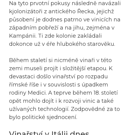
Na tyto prvotní pokusy následně navázali
kjolonizátoři z antického Řecka, jejichž
působení je dodnes patrno ve vinicích na
západním pobřeží a na jihu, zejména v
Kampánii. Ti zde kolonie zakládali
dokonce už v éře hlubokého starověku.
Během staletí si nicméně vinaři v této
zemi museli projít i složitější etapou. K
devastaci došlo vinařství po rozpadu
římské říše i v souvislosti s úpadkem
rodiny Medici. A teprve během 18. století
opět mohlo dojít i k rozvoji vinic a také
užívaných technologií. Zodpovědné za to
bylo politické sjednocení.
Vinařství v Itálii dnes