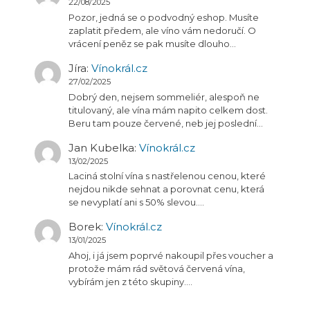
22/08/2025
Pozor, jedná se o podvodný eshop. Musíte
zaplatit předem, ale víno vám nedoručí. O
vrácení peněz se pak musíte dlouho…
Jíra
:
Vínokrál.cz
27/02/2025
Dobrý den, nejsem sommeliér, alespoň ne
titulovaný, ale vína mám napito celkem dost.
Beru tam pouze červené, neb jej poslední…
Jan Kubelka
:
Vínokrál.cz
13/02/2025
Laciná stolní vína s nastřelenou cenou, které
nejdou nikde sehnat a porovnat cenu, která
se nevyplatí ani s 50% slevou.…
Borek
:
Vínokrál.cz
13/01/2025
Ahoj, i já jsem poprvé nakoupil přes voucher a
protože mám rád světová červená vína,
vybírám jen z této skupiny.…