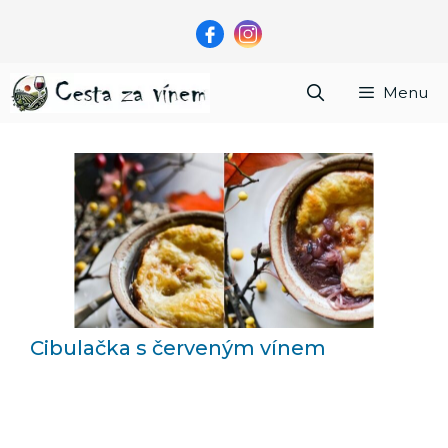
Přeskočit
na
obsah
Menu
Cibulačka s červeným vínem