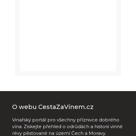
O webu CestaZaVínem.cz
Vinařský portál pro všechny příznivce dobrého
vína. Získejte přehled o odrůdách a historii vinné
révy pěstované na území Čech a Moravy.