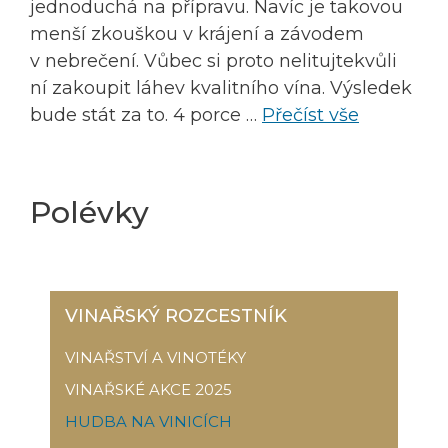
jednoduchá na přípravu. Navíc je takovou
menší zkouškou v krájení a závodem
v nebrečení. Vůbec si proto nelitujtekvůli
ní zakoupit láhev kvalitního vína. Výsledek
bude stát za to. 4 porce …
Přečíst vše
Polévky
VINAŘSKÝ ROZCESTNÍK
VINAŘSTVÍ A VINOTÉKY
VINAŘSKÉ AKCE 2025
HUDBA NA VINICÍCH