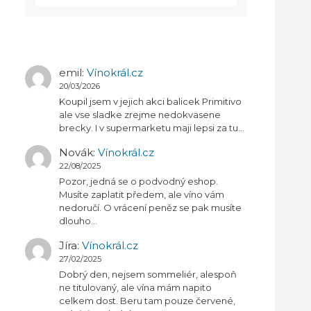
emil
:
Vínokrál.cz
20/03/2026
Koupil jsem v jejich akci balicek Primitivo
ale vse sladke zrejme nedokvasene
brecky. I v supermarketu maji lepsi za tu…
Novák
:
Vínokrál.cz
22/08/2025
Pozor, jedná se o podvodný eshop.
Musíte zaplatit předem, ale víno vám
nedoručí. O vrácení peněz se pak musíte
dlouho…
Jíra
:
Vínokrál.cz
27/02/2025
Dobrý den, nejsem sommeliér, alespoň
ne titulovaný, ale vína mám napito
celkem dost. Beru tam pouze červené,