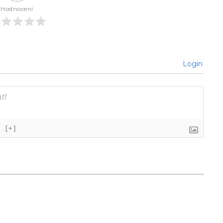
Hodnocení
Login
}
[+]