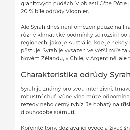
granitových půdách. V oblasti Côte Rôtie
20 % bílé odrůdy Viognier.
Ale Syrah dnes není omezen pouze na Fran
různé klimatické podmínky se rozšířil po 
regionech, jako je Austrálie, kde je někdy
pěstuje. Syrah je vysazen ve větší míře tak
Novém Zélandu, v Chile, v Argentině, ale t
Charakteristika odrůdy Syra
Syrah je známý pro svou intenzivní, tmavo
robustní chuť. Vůně vína může připomínat p
rezedy nebo černý rybíz. Je bohatý na tří
dlouhodobé stárnutí.
Kořenité tóny, dozrávající ovoce a živočiš