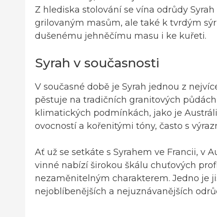
Z hlediska stolování se vína odrůdy Syrah
grilovaným masům, ale také k tvrdým sýrů
dušenému jehněčímu masu i ke kuřeti.
Syrah v současnosti
V současné době je Syrah jednou z nejvíce
pěstuje na tradičních granitových půdách,
klimatických podmínkách, jako je Austrálie
ovocností a kořenitými tóny, často s výraz
Ať už se setkáte s Syrahem ve Francii, v A
vinné nabízí širokou škálu chuťových profi
nezaměnitelným charakterem. Jedno je ji
nejoblíbenějších a nejuznávanějších odrůd