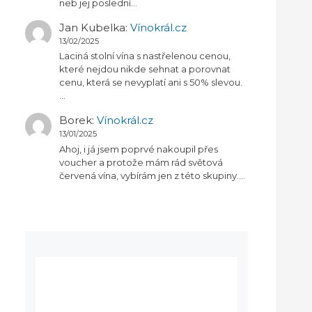
neb jej poslední…
Jan Kubelka
:
Vínokrál.cz
13/02/2025
Laciná stolní vína s nastřelenou cenou,
které nejdou nikde sehnat a porovnat
cenu, která se nevyplatí ani s 50% slevou.
…
Borek
:
Vínokrál.cz
13/01/2025
Ahoj, i já jsem poprvé nakoupil přes
voucher a protože mám rád světová
červená vína, vybírám jen z této skupiny.…