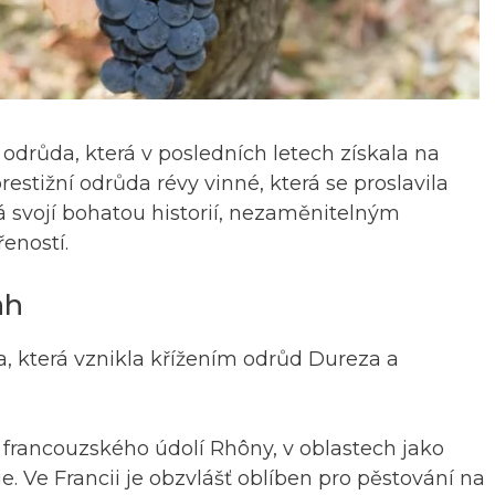
 odrůda, která v posledních letech získala na
estižní odrůda révy vinné, která se proslavila
ká svojí bohatou historií, nezaměnitelným
eností.
ah
a, která vznikla křížením odrůd Dureza a
 francouzského údolí Rhôny, v oblastech jako
Ve Francii je obzvlášť oblíben pro pěstování na