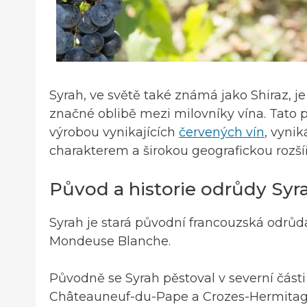
Syrah, ve světě také známá jako Shiraz, je
značné oblibě mezi milovníky vína. Tato pr
výrobou vynikajících
červených vín
, vyni
charakterem a širokou geografickou rozšíř
Původ a historie odrůdy Syr
Syrah je stará původní francouzská odrůd
Mondeuse Blanche.
Původně se Syrah pěstoval v severní části
Châteauneuf-du-Pape a Crozes-Hermitage. 