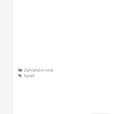
Rubriky
Zahraniční vína
Štítky
Syrah