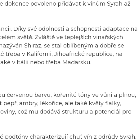
 je dokonce povoleno přidávat k vínům Syrah až
cii. Díky své odolnosti a schopnosti adaptace na
celém světě. Zvláště ve teplejších vinařských
 nazýván Shiraz, se stal oblíbeným a dobře se
é třeba v Kalifornii, Jihoafrické republice, na
aké v Itálii nebo třeba Maďarsku.
h
u červenou barvu, kořenité tóny ve vůni a plnou,
epř, ambry, lékořice, ale také květy fialky,
sloviny, což mu dodává strukturu a potenciál pro
né podtóny charakterizují chuť vín z odrůdy Syrah.