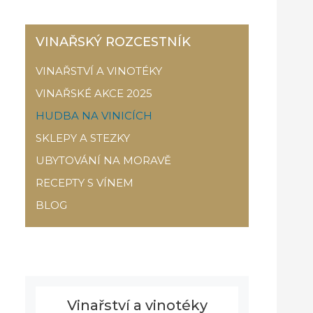
VINAŘSKÝ ROZCESTNÍK
VINAŘSTVÍ A VINOTÉKY
VINAŘSKÉ AKCE 2025
HUDBA NA VINICÍCH
SKLEPY A STEZKY
UBYTOVÁNÍ NA MORAVĚ
RECEPTY S VÍNEM
BLOG
Vinařství a vinotéky