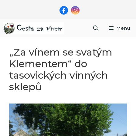
Přeskočit
na
obsah
Menu
„Za vínem se svatým
Klementem“ do
tasovických vinných
sklepů